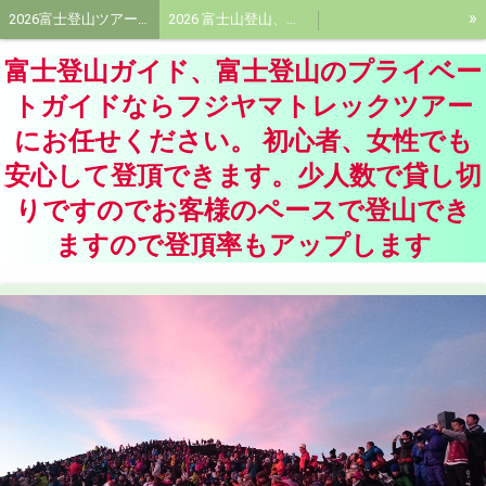
»
2026富士登山ツアー受付中!富士登山ツアー!プライベートガイドはフジヤマトレックツアーに
2026 富士山登山、富士登山ガイド料金、プライベート富士登山ガイド料金
青木ケ原樹海ネイチャーツアー、洞窟探険ツアー 、樹海エコツアーならフジヤマトレックツアーに
大菩薩嶺トレッキングツアー、大菩薩峠プライベートツアー
富士登山ガイド、富士登山のプライベー
富士登山装備品、持ち物
活動記録
フジヤマトレックツアーガイド紹介、富士登山ガイド
トガイドならフジヤマトレックツアー
にお任せください。 初心者、女性でも
会社概要
頂に想いをよせて
安心して登頂できます。少人数で貸し切
りですのでお客様のペースで登山でき
ますので登頂率もアップします