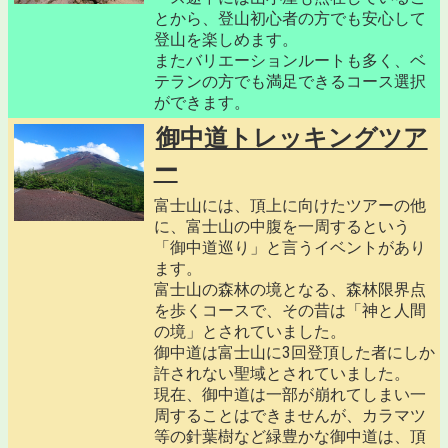
とから、登山初心者の方でも安心して
登山を楽しめます。
またバリエーションルートも多く、ベ
テランの方でも満足できるコース選択
ができます。
御中道トレッキングツア
ー
富士山には、頂上に向けたツアーの他
に、富士山の中腹を一周するという
「御中道巡り」と言うイベントがあり
ます。
富士山の森林の境となる、森林限界点
を歩くコースで、その昔は「神と人間
の境」とされていました。
御中道は富士山に3回登頂した者にしか
許されない聖域とされていました。
現在、御中道は一部が崩れてしまい一
周することはできませんが、カラマツ
等の針葉樹など緑豊かな御中道は、頂