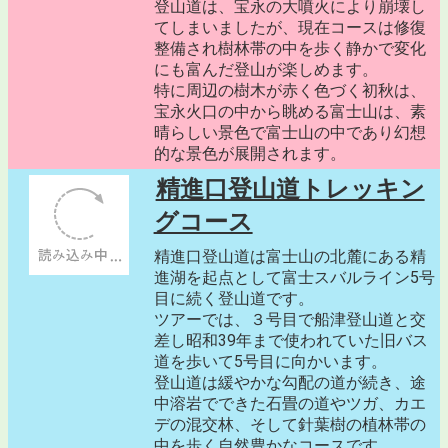
登山道は、宝永の大噴火により崩壊し
てしまいましたが、現在コースは修復
整備され樹林帯の中を歩く静かで変化
にも富んだ登山が楽しめます。
特に周辺の樹木が赤く色づく初秋は、
宝永火口の中から眺める富士山は、素
晴らしい景色で富士山の中であり幻想
的な景色が展開されます。
精進口登山道トレッキン
グコース
精進口登山道は富士山の北麓にある精
進湖を起点として富士スバルライン5号
目に続く登山道です。
ツアーでは、３号目で船津登山道と交
差し昭和39年まで使われていた旧バス
道を歩いて5号目に向かいます。
登山道は緩やかな勾配の道が続き、途
中溶岩でできた石畳の道やツガ、カエ
デの混交林、そして針葉樹の植林帯の
中を歩く自然豊かなコースです。