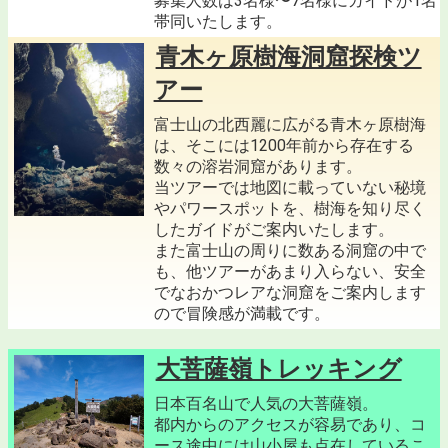
募集人数は3名様〜7名様にガイドが1名
帯同いたします。
青木ヶ原樹海洞窟探検ツ
アー
富士山の北西麗に広がる青木ヶ原樹海
は、そこには1200年前から存在する
数々の溶岩洞窟があります。
当ツアーでは地図に載っていない秘境
やパワースポットを、樹海を知り尽く
したガイドがご案内いたします。
また富士山の周りに数ある洞窟の中で
も、他ツアーがあまり入らない、安全
でなおかつレアな洞窟をご案内します
ので冒険感が満載です。
大菩薩嶺トレッキング
日本百名山で人気の大菩薩嶺。
都内からのアクセスが容易であり、コ
ース途中には山小屋も点在しているこ