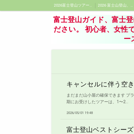
2026富士登山ツアー受付中!富士登山ツアー!プライベートガイドはフジヤマトレックツアーに
2026 富士山登山、富士登山ガイド料金、プライベート富士登山ガイド料金
会社概要
頂に想いをよせて
富士登山ガイド、富士
ださい。 初心者、女性
ー
キャンセルに伴う空
まだまだ山小屋の確保できます プ
期にお受けしたツアーは、1〜2...
2026/05/01 19:48
富士登山ベストシーズ