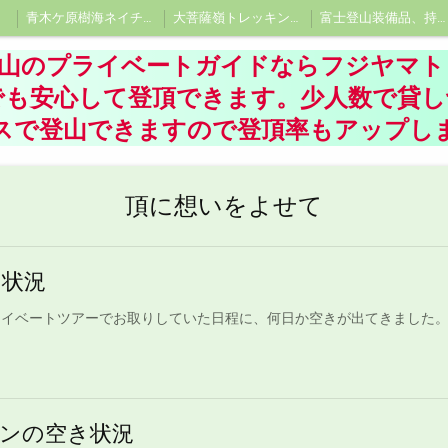
青木ケ原樹海ネイチャーツアー、洞窟探険ツアー 、樹海エコツアーならフジヤマトレックツアーに
大菩薩嶺トレッキングツアー、大菩薩峠プライベートツアー
富士登山装備品、持ち物
登山のプライベートガイドならフジヤマト
でも安心して登頂できます。少人数で貸
スで登山できますので登頂率もアップし
頂に想いをよせて
き状況
ライベートツアーでお取りしていた日程に、何日か空きが出てきました
ンの空き状況