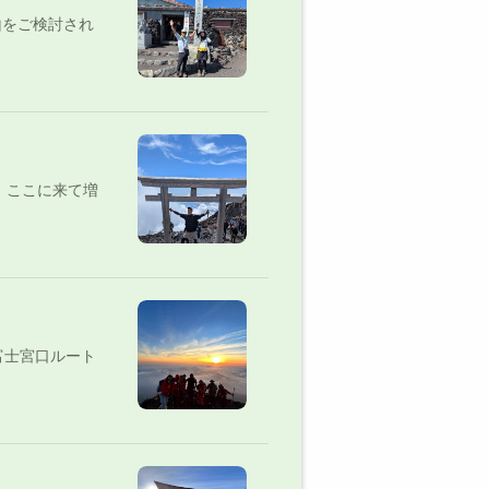
山をご検討され
、ここに来て増
富士宮口ルート