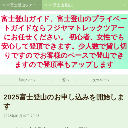
»
2026富士登山ツアー受付中!富士登山ツアー!プライベートガイドはフジヤマトレックツアーに
2026 富士山登山、富士登山ガイド料金、プライベート富士登山ガイド料金
青木ケ原樹海ネイチャーツアー、洞窟探険ツアー 、樹海エコツアーならフジヤマトレックツアーに
大菩薩嶺トレッキングツアー、大菩薩峠プライベートツアー
富士登山ガイド、富士登山のプライベー
富士登山装備品、持ち物
活動記録
フジヤマトレックツアーガイド紹介、富士登山ガイド
トガイドならフジヤマトレックツアー
にお任せください。 初心者、女性でも
会社概要
頂に想いをよせて
安心して登頂できます。少人数で貸し切
りですのでお客様のペースで登山でき
ますので登頂率もアップします
前のページ
一覧へ
次のページ
2025富士登山のお申し込みを開始しま
す
2025年01月10日 23:05