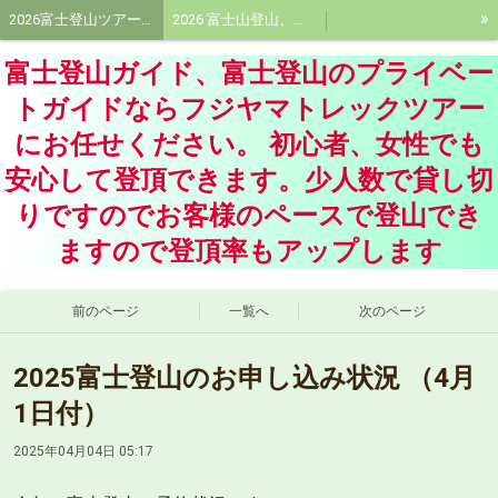
»
2026富士登山ツアー受付中!富士登山ツアー!プライベートガイドはフジヤマトレックツアーに
2026 富士山登山、富士登山ガイド料金、プライベート富士登山ガイド料金
青木ケ原樹海ネイチャーツアー、洞窟探険ツアー 、樹海エコツアーならフジヤマトレックツアーに
大菩薩嶺トレッキングツアー、大菩薩峠プライベートツアー
富士登山ガイド、富士登山のプライベー
富士登山装備品、持ち物
活動記録
フジヤマトレックツアーガイド紹介、富士登山ガイド
トガイドならフジヤマトレックツアー
にお任せください。 初心者、女性でも
会社概要
頂に想いをよせて
安心して登頂できます。少人数で貸し切
りですのでお客様のペースで登山でき
ますので登頂率もアップします
前のページ
一覧へ
次のページ
2025富士登山のお申し込み状況 （4月
1日付）
2025年04月04日 05:17