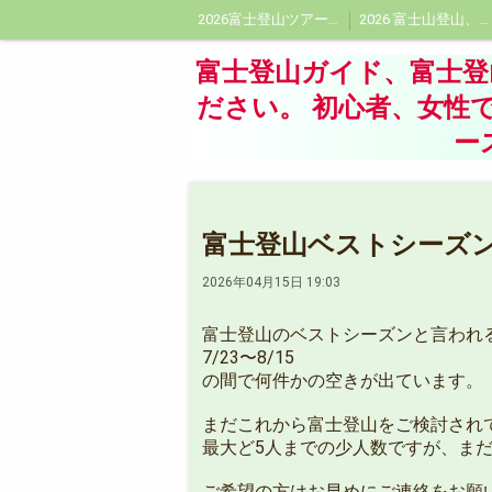
2026富士登山ツアー受付中!富士登山ツアー!プライベートガイドはフジヤマトレックツアーに
2026 富士山登山、富士登山ガイド料金、プライベート富士登山ガイド料金
会社概要
頂に想いをよせて
富士登山ガイド、富士
ださい。 初心者、女性
ー
富士登山ベストシーズ
2026年04月15日 19:03
富士登山のベストシーズンと言われ
7/23〜8/15
の間で何件かの空きが出ています。
まだこれから富士登山をご検討され
最大ど5人までの少人数ですが、ま
ご希望の方はお早めにご連絡をお願