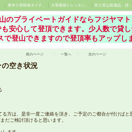
青木ケ原樹海ネイチャーツアー、洞窟探険ツアー 、樹海エコツアーならフジヤマトレックツアーに
大菩薩嶺トレッキングツアー、大菩薩峠プライベートツアー
富士登山装備品、持ち物
登山のプライベートガイドならフジヤマト
でも安心して登頂できます。少人数で貸
スで登山できますので登頂率もアップし
前のページ
一覧へ
次のページ
ンの空き状況
る
てる方は、是非一度ご連絡を頂き、ご予定のご都合が付けばと
だまだご検討頂けると思います。
いします