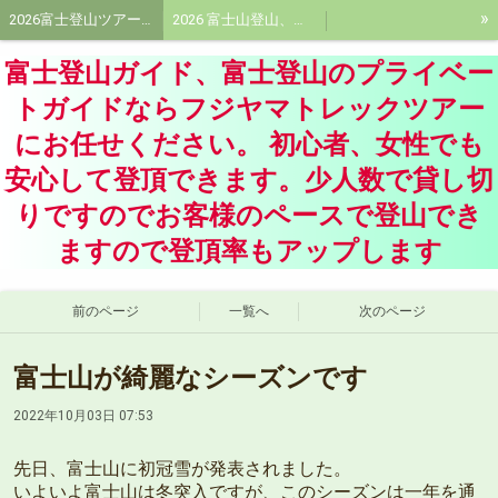
»
2026富士登山ツアー受付中!富士登山ツアー!プライベートガイドはフジヤマトレックツアーに
2026 富士山登山、富士登山ガイド料金、プライベート富士登山ガイド料金
青木ケ原樹海ネイチャーツアー、洞窟探険ツアー 、樹海エコツアーならフジヤマトレックツアーに
大菩薩嶺トレッキングツアー、大菩薩峠プライベートツアー
富士登山ガイド、富士登山のプライベー
富士登山装備品、持ち物
活動記録
フジヤマトレックツアーガイド紹介、富士登山ガイド
トガイドならフジヤマトレックツアー
にお任せください。 初心者、女性でも
会社概要
頂に想いをよせて
安心して登頂できます。少人数で貸し切
りですのでお客様のペースで登山でき
ますので登頂率もアップします
前のページ
一覧へ
次のページ
富士山が綺麗なシーズンです
2022年10月03日 07:53
先日、富士山に初冠雪が発表されました。
いよいよ富士山は冬突入ですが、このシーズンは一年を通