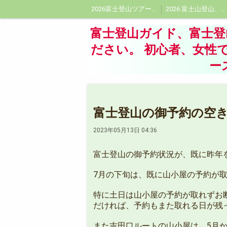
2026富士登山ツアー受付中!富士登山ツアー!プライベートガイドはフジヤマトレックツアーに
2026 富士山登山、富士登山ガイド料金、プライベート富士登山ガイド料金
会社概要
頂に想いをよせて
富士登山ガイド、富士
ださい。 初心者、女性
ー
富士登山の御予約の空
2023年05月13日 04:36
富士登山の御予約状況が、既に昨年
7月の下旬は、既に山小屋の予約が
特に土日は山小屋の予約が取れずお
だければ、予約もまた取れる日が残
また吉田口ルートの山小屋は、5月